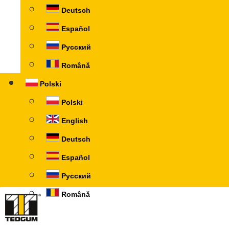
Deutsch
Español
Русский
Română
Polski
Polski
English
Deutsch
Español
Русский
Română