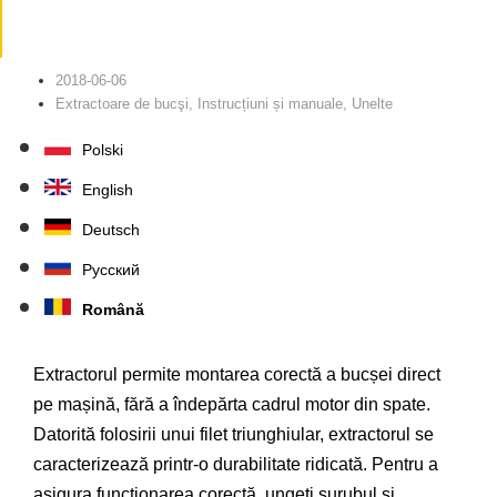
2018-06-06
Extractoare de bucşi
,
Instrucțiuni și manuale
,
Unelte
Polski
English
Deutsch
Русский
Română
Extractorul permite montarea corectă a bucșei direct
pe mașină, fără a îndepărta cadrul motor din spate.
Datorită folosirii unui filet triunghiular, extractorul se
caracterizează printr-o durabilitate ridicată. Pentru a
asigura funcționarea corectă, ungeți șurubul și