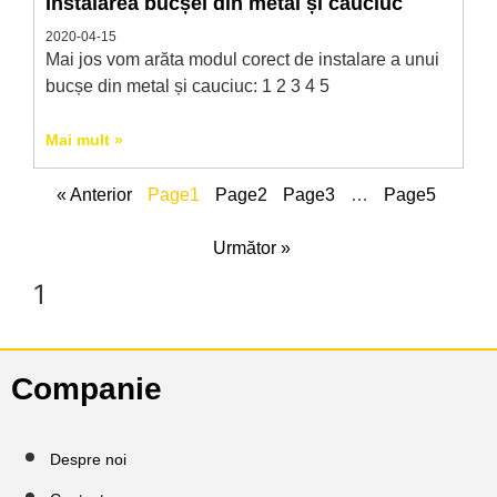
Instalarea bucșei din metal și cauciuc
2020-04-15
Mai jos vom arăta modul corect de instalare a unui
bucșe din metal și cauciuc: 1 2 3 4 5
Mai mult »
« Anterior
Page
1
Page
2
Page
3
…
Page
5
Următor »
Companie
Despre noi