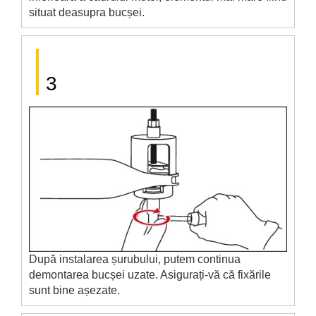
situat deasupra bucșei.
3
După instalarea șurubului, putem continua
demontarea bucșei uzate. Asigurați-vă că fixările
sunt bine așezate.